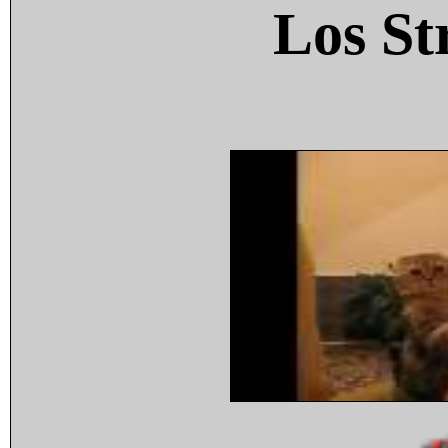
Los St