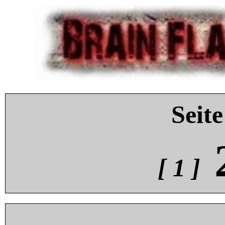
Seite
[ 1 ]