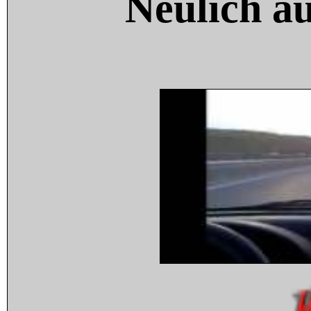
Neulich a