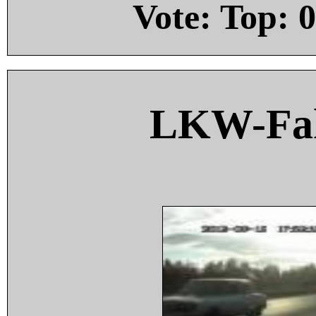
Vote: Top:
0
LKW-Fah