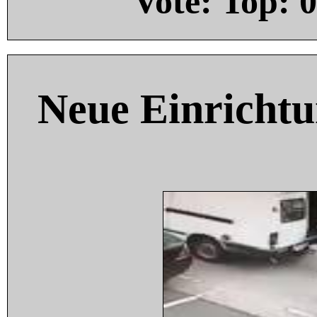
Vote: Top:
0
Neue Einricht