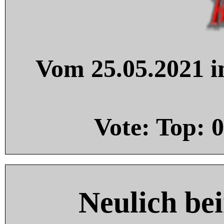
Vom 25.05.2021 in
Vote: Top:
0
Neulich be