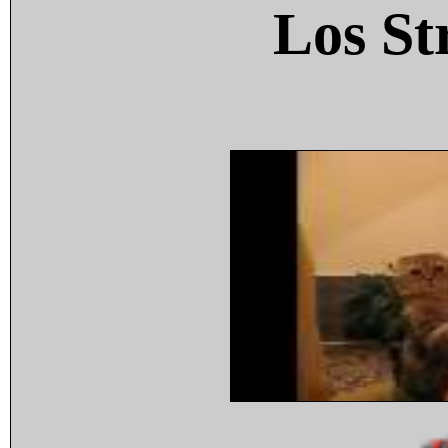
Los St