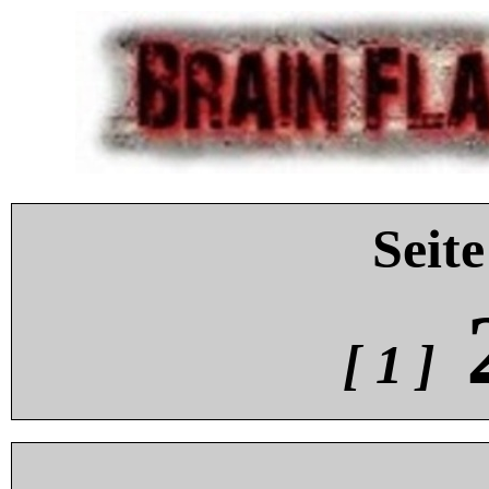
Seite
[ 1 ]