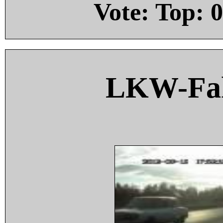
Vote: Top:
0
LKW-Fah