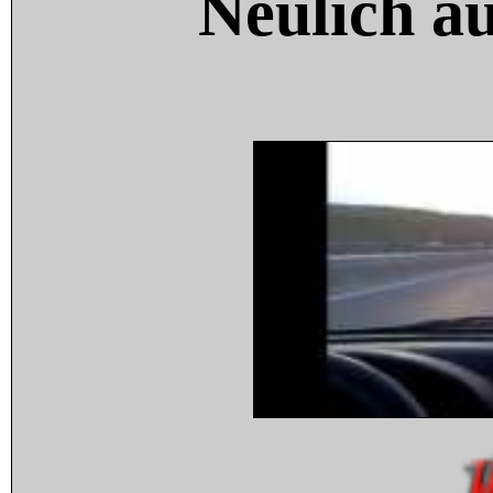
Neulich a