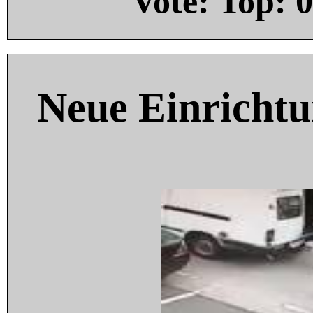
Vote: Top:
0
Neue Einricht