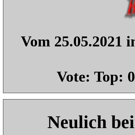
Vom 25.05.2021 in
Vote: Top:
0
Neulich be