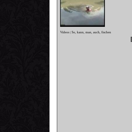
Videos
So
kann
man
auch
fischen
|
,
,
,
,