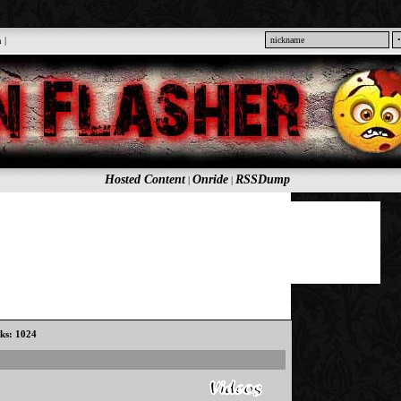
n
|
Hosted Content
Onride
RSSDump
|
|
cks: 1024