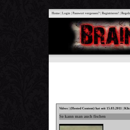
Home
|
Login
|
Passwort vergessen?
|
Registrieren!
|
Regel
Videos
|
(Hosted Content)
hat seit 15.03.2011 | Kli
So kann man auch fischen