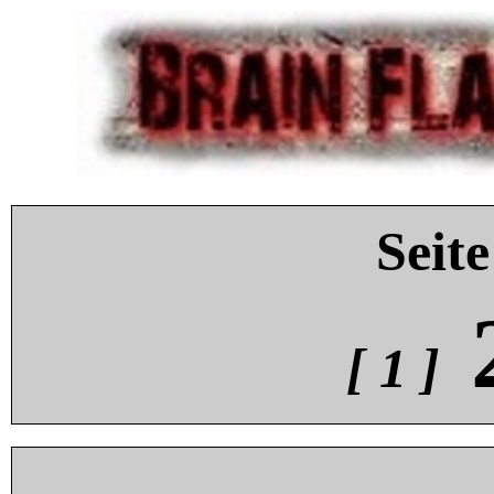
Seite
[ 1 ]