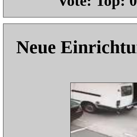
Vote: Top:
0
Neue Einricht