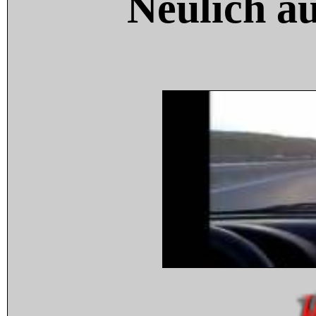
Neulich a