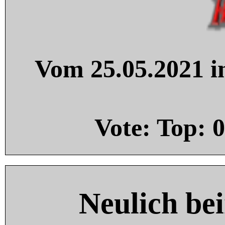
Vom 25.05.2021 in
Vote: Top:
0
Neulich be