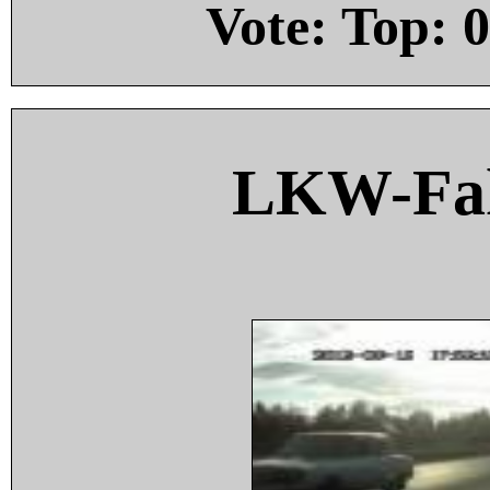
Vote: Top:
0
LKW-Fah