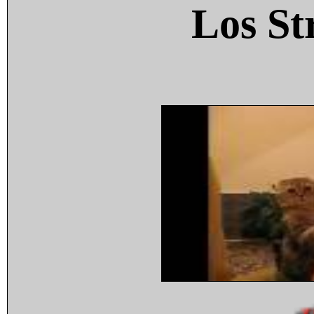
Los St