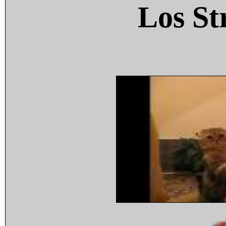
Los St