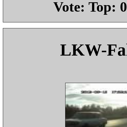
Vote: Top:
0
LKW-Fah