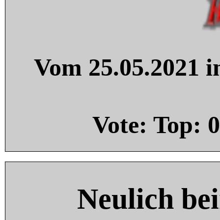
Vom 25.05.2021 in
Vote: Top:
0
Neulich be