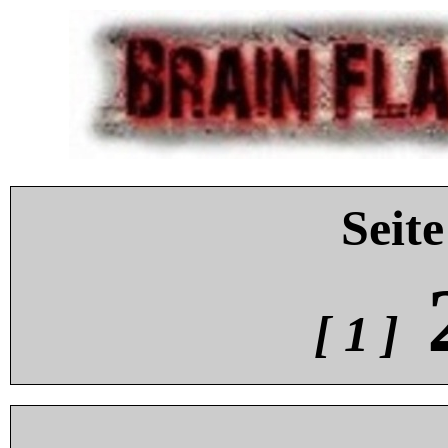
Seite
[ 1 ]