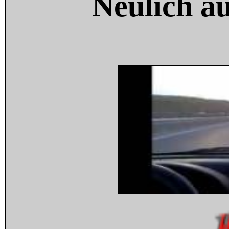
Neulich a