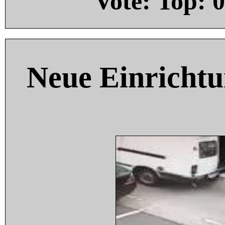
Vote: Top:
0
Neue Einricht