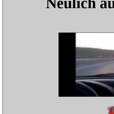
Neulich a