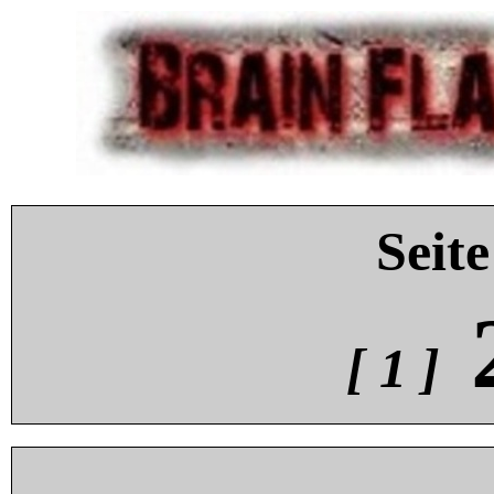
Seite
[ 1 ]