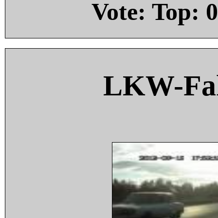
Vote: Top:
0
LKW-Fah