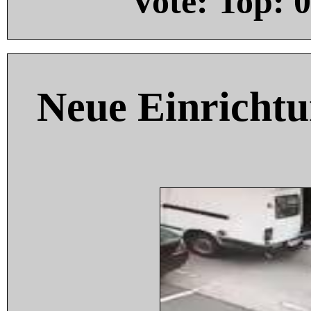
Vote: Top:
0
Neue Einricht