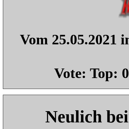
Vom 25.05.2021 in
Vote: Top:
0
Neulich be