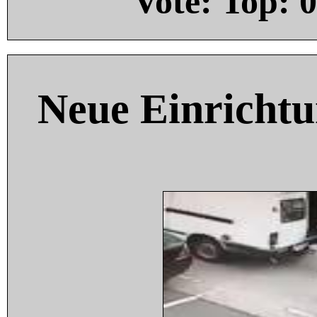
Vote: Top:
0
Neue Einricht