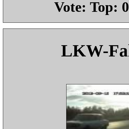
Vote: Top:
0
LKW-Fah