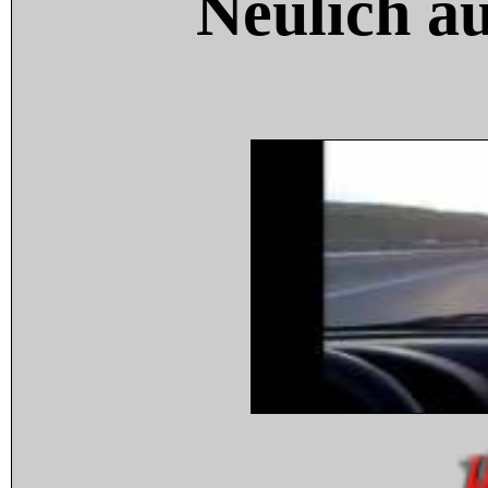
Neulich a