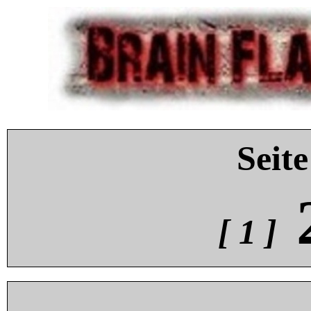
Seite
[ 1 ]