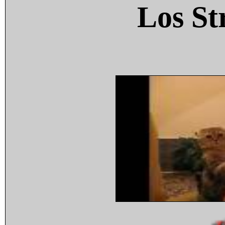
Los St