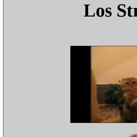
Los St