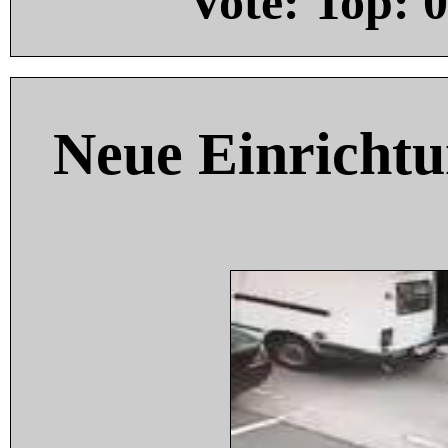
Vote: Top:
0
Neue Einricht