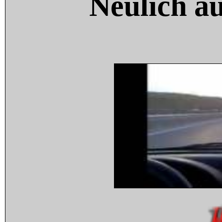
Neulich a