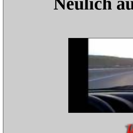
Neulich a