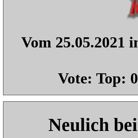
Vom 25.05.2021 in
Vote: Top:
0
Neulich be