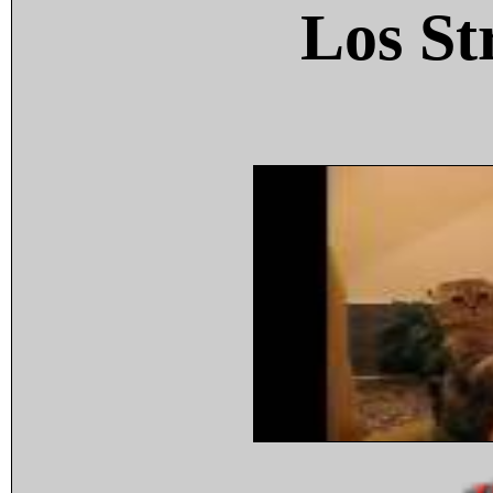
Los St