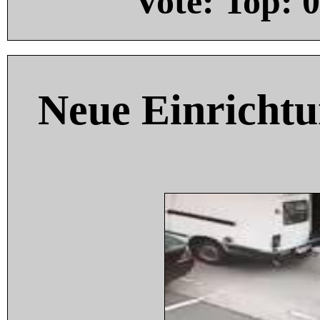
Vote: Top:
0
Neue Einricht