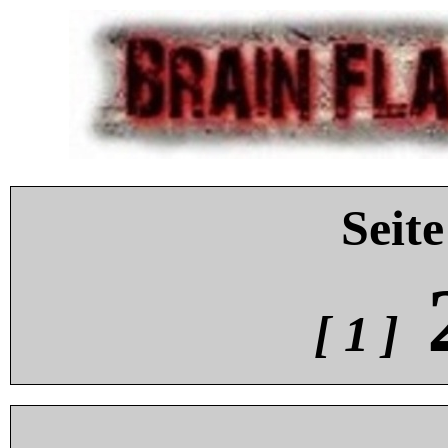
Seite
[ 1 ]