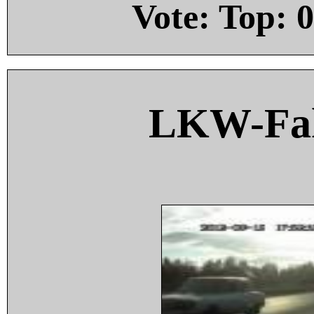
Vote: Top:
0
LKW-Fah