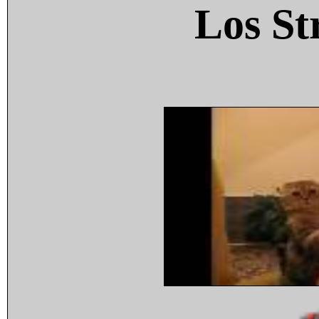
Los St