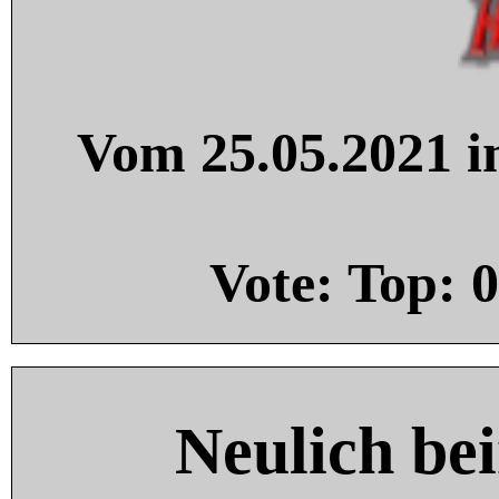
Vom 25.05.2021 in
Vote: Top:
0
Neulich be