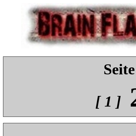
Seite
[ 1 ]