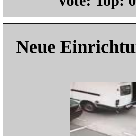
Vote: Top:
0
Neue Einricht