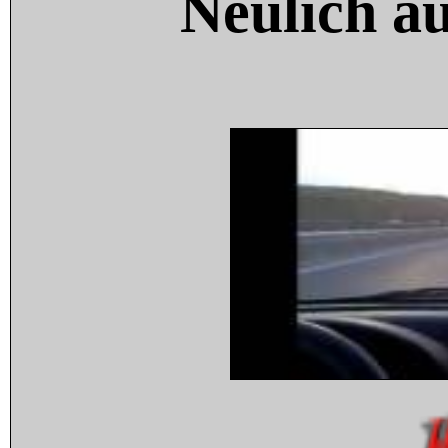
Neulich a