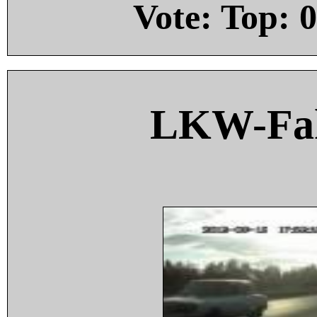
Vote: Top:
0
LKW-Fah