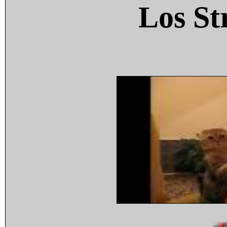
Los St