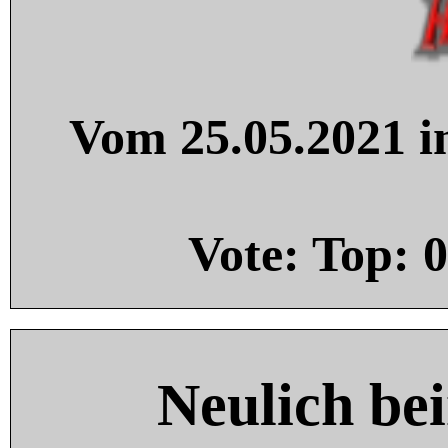
Vom 25.05.2021 in
Vote: Top:
0
Neulich be