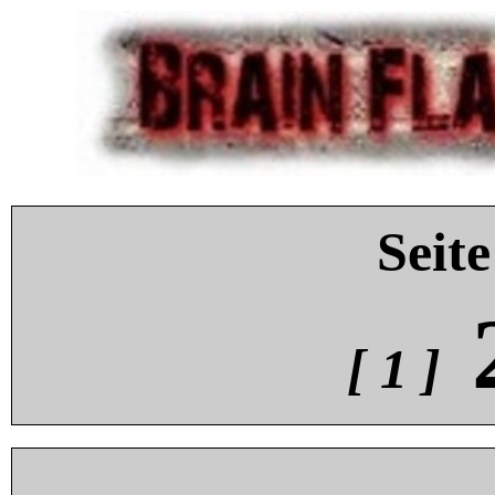
Seite
[ 1 ]