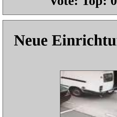
Vote: Top:
0
Neue Einricht