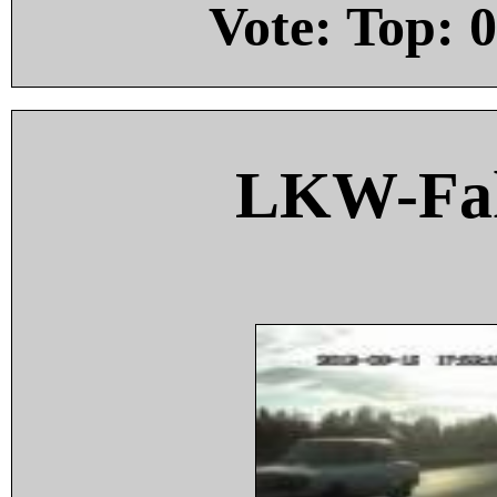
Vote: Top:
0
LKW-Fah