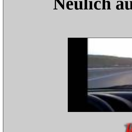
Neulich a