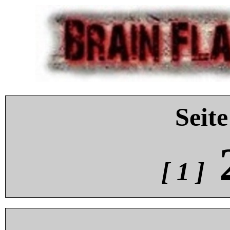
Seite
[ 1 ]