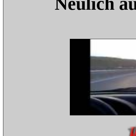
Neulich a