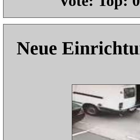
Vote: Top:
0
Neue Einricht