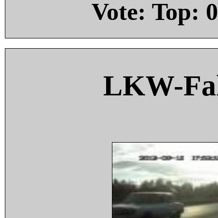
Vote: Top:
0
LKW-Fah