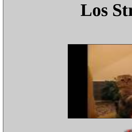
Los St