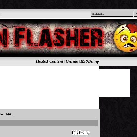
n
|
Hosted Content
Onride
RSSDump
|
|
cks: 1441