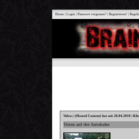
Home
|
Login
|
Passwort vergessen?
|
Registrieren!
|
Regel
Videos
|
(Hosted Content)
hat seit 28.04.2010 | Kli
Titten auf der Autobahn