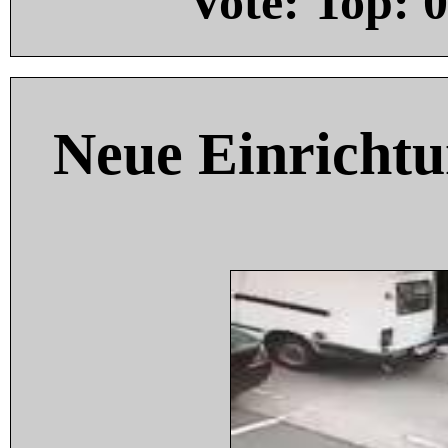
Vote: Top:
0
Neue Einricht