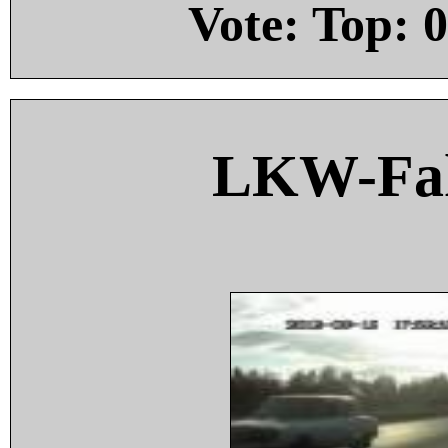
Vote: Top:
0
LKW-Fah