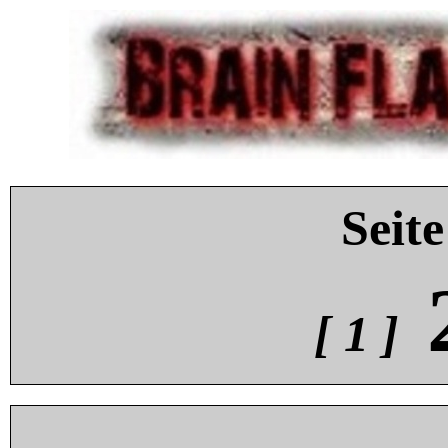
Seite
[ 1 ]