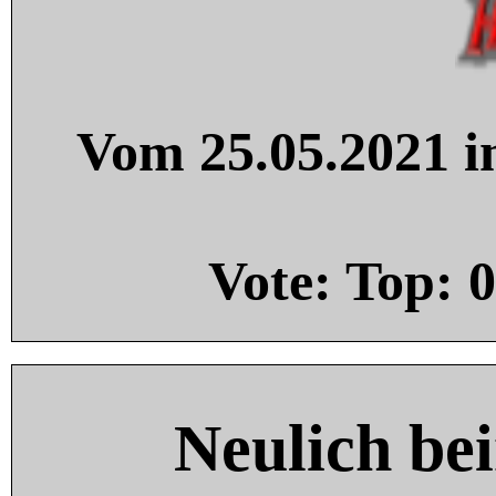
Vom 25.05.2021 in
Vote: Top:
0
Neulich be