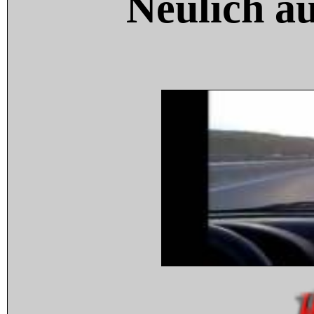
Neulich a