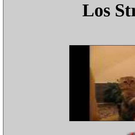
Los St