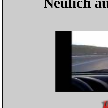
Neulich a