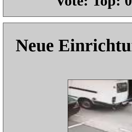
Vote: Top:
0
Neue Einricht