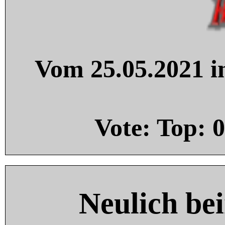
Vom 25.05.2021 in
Vote: Top:
0
Neulich be