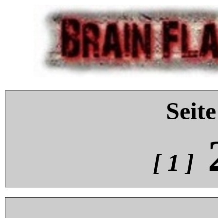
Seite
[ 1 ]