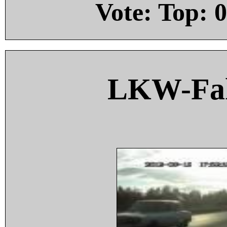
Vote: Top:
0
LKW-Fah