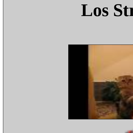
Los St