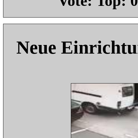
Vote: Top:
0
Neue Einricht