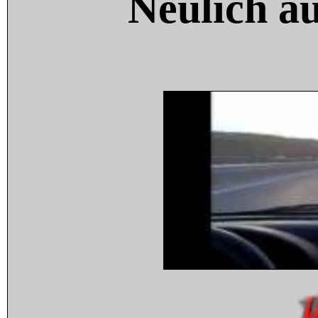
Neulich a