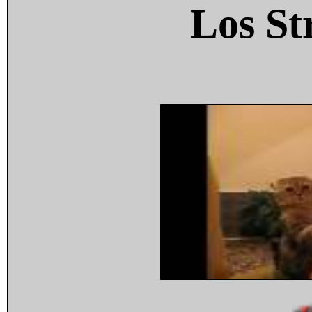
Los St