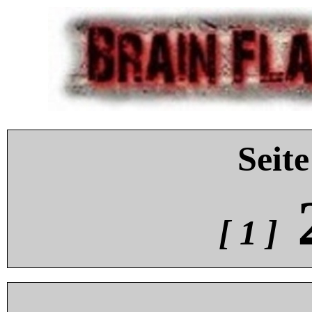
Seite
[ 1 ]