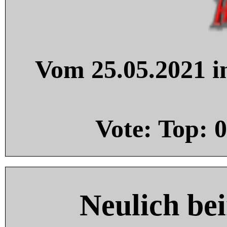
Vom 25.05.2021 in
Vote: Top:
0
Neulich be