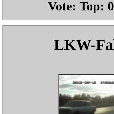
Vote: Top:
0
LKW-Fah