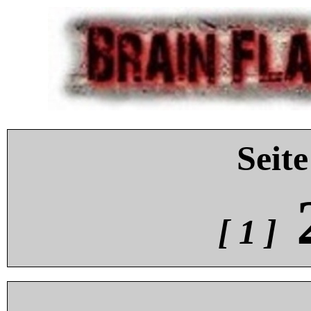
Seite
[ 1 ]