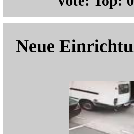
Vote: Top:
0
Neue Einricht