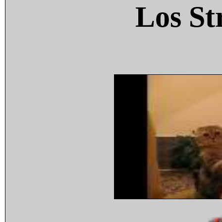
Los St