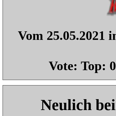
Vom 25.05.2021 in
Vote: Top:
0
Neulich be