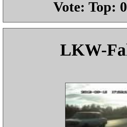
Vote: Top:
0
LKW-Fah