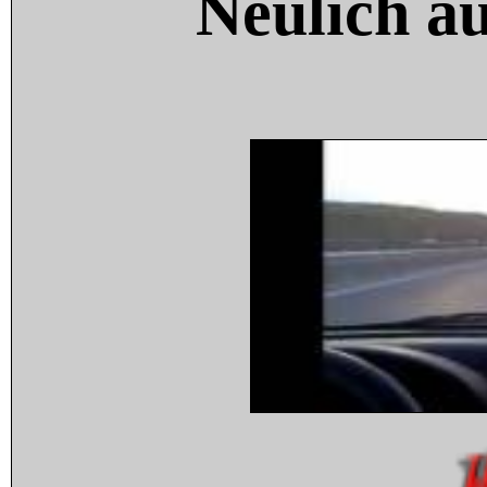
Neulich a