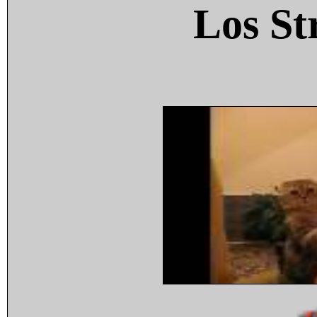
Los St