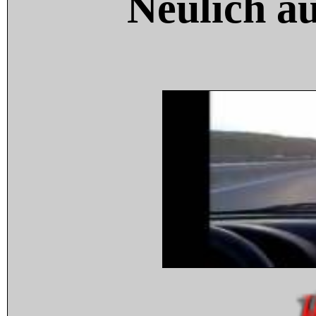
Neulich a