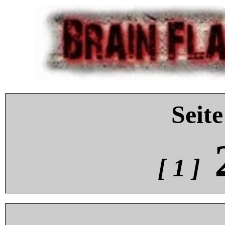
Seite
[ 1 ]