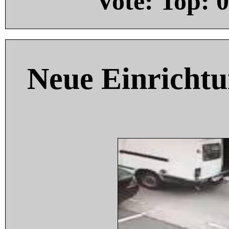
Vote: Top:
0
Neue Einricht