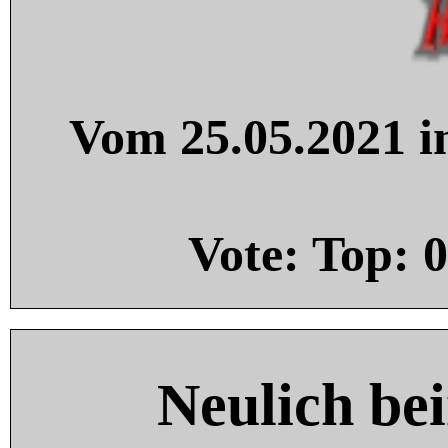
Vom 25.05.2021 in
Vote: Top:
0
Neulich be