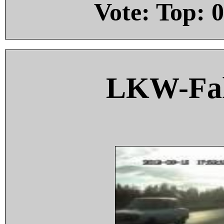
Vote: Top:
0
LKW-Fah