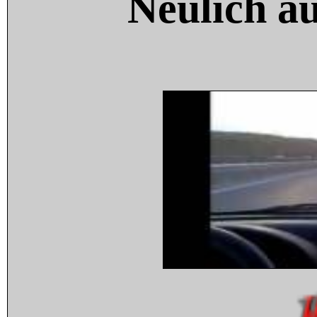
Neulich a