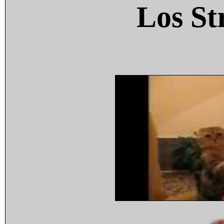
Los St