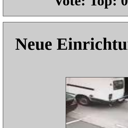
Vote: Top:
0
Neue Einricht