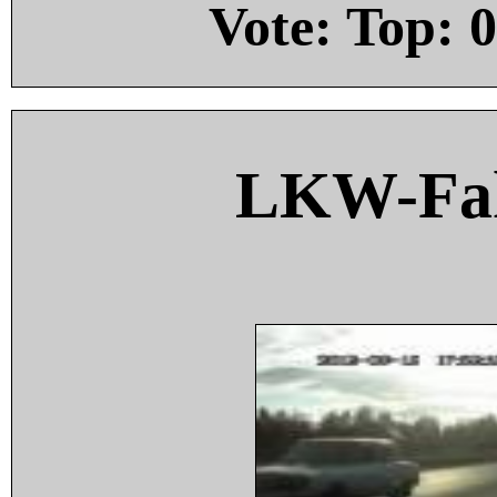
Vote: Top:
0
LKW-Fah