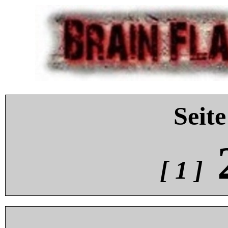
Seite
[ 1 ]