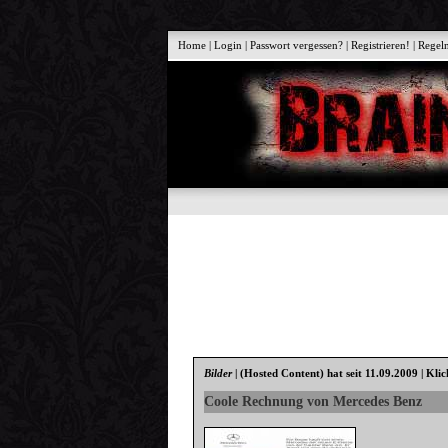
Home
|
Login
|
Passwort vergessen?
|
Registrieren!
|
Regel
Bilder
|
(Hosted Content)
hat seit 11.09.2009 | Kli
Coole Rechnung von Mercedes Benz