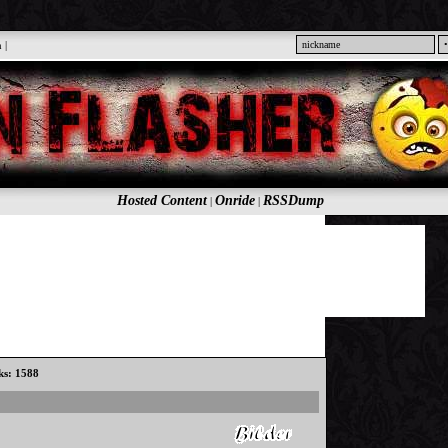
n
|
Hosted Content
Onride
RSSDump
|
|
cks: 1588