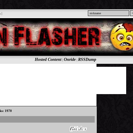
n
|
Hosted Content
Onride
RSSDump
|
|
cks: 1970