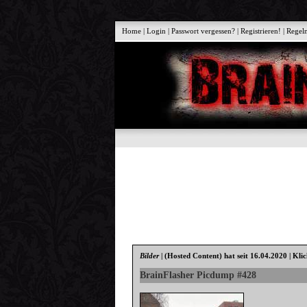
Home
|
Login
|
Passwort vergessen?
|
Registrieren!
|
Regel
Bilder
|
(Hosted Content)
hat seit 16.04.2020 | Kli
BrainFlasher Picdump #428