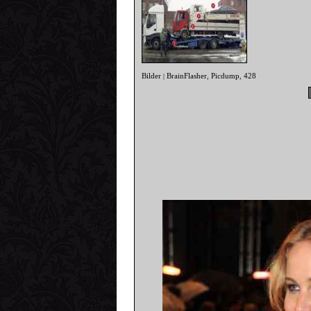
Bilder
BrainFlasher
Picdump
428
|
,
,