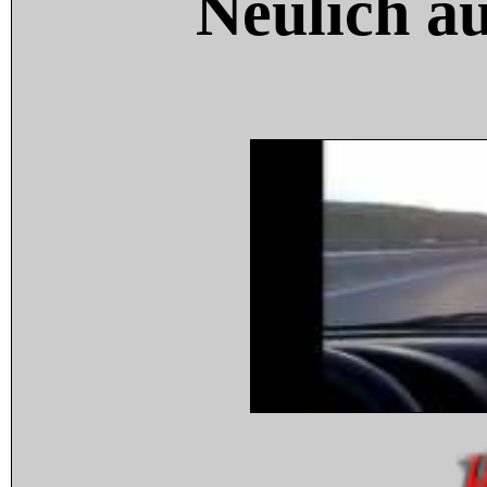
Neulich a