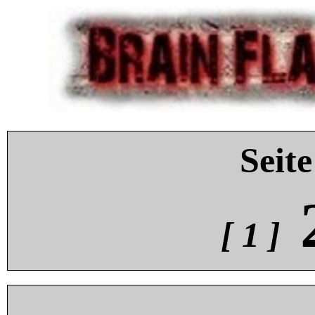
Seite
[ 1 ]