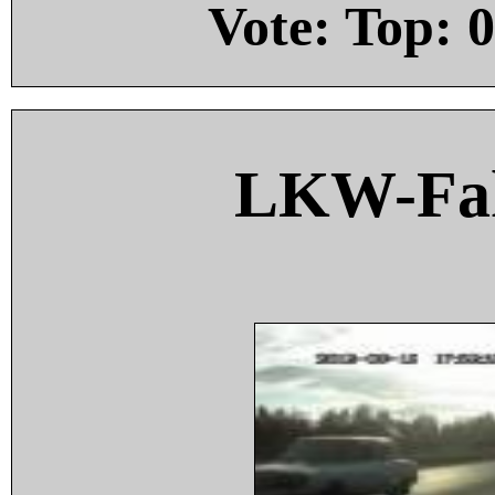
Vote: Top:
0
LKW-Fah