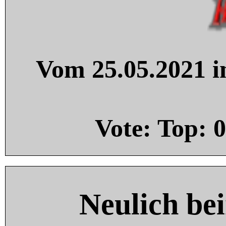
Vom 25.05.2021 in
Vote: Top:
0
Neulich be