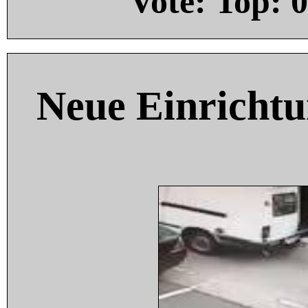
Vote: Top:
0
Neue Einricht