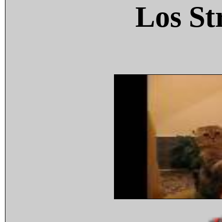
Los St