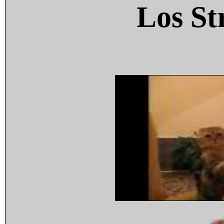
Los St