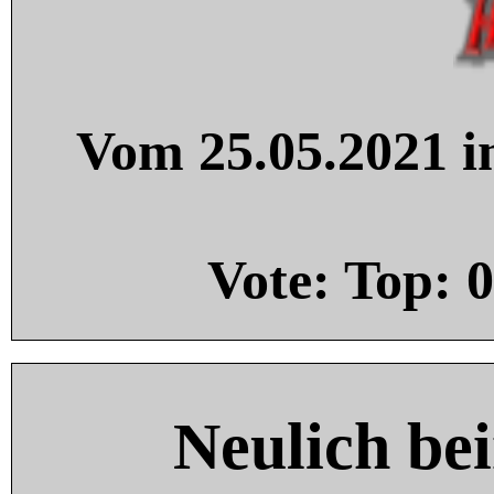
Vom 25.05.2021 in
Vote: Top:
0
Neulich be