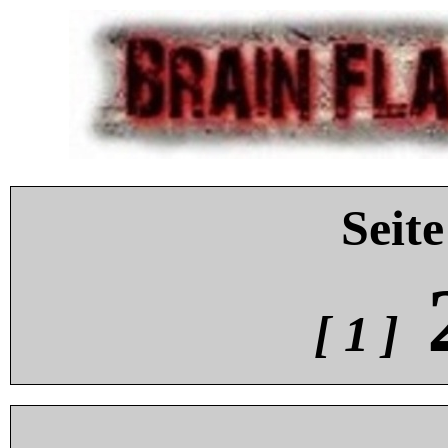
Seite
[ 1 ]