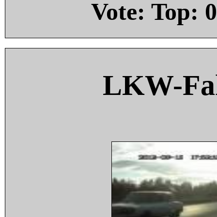
Vote: Top:
0
LKW-Fah