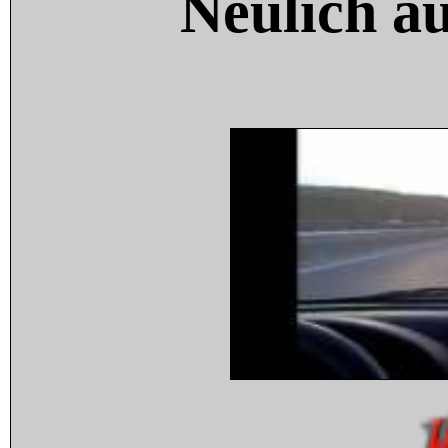
Neulich a