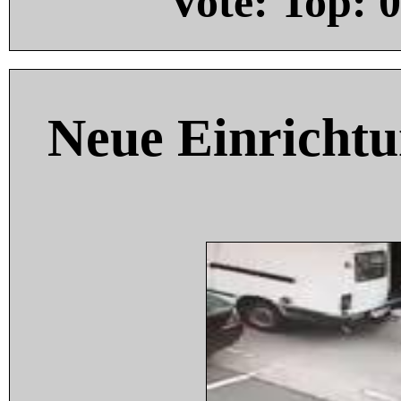
Vote: Top:
0
Neue Einricht