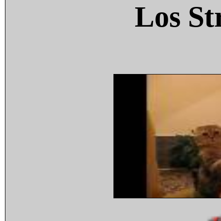
Los St