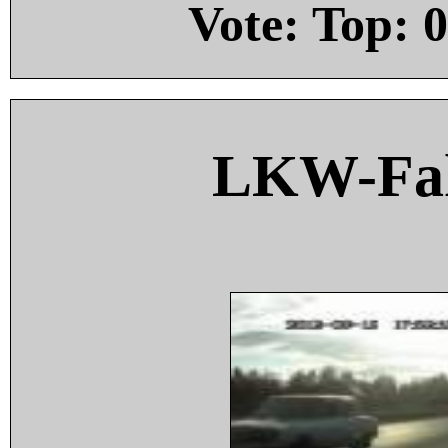
Vote: Top:
0
LKW-Fah