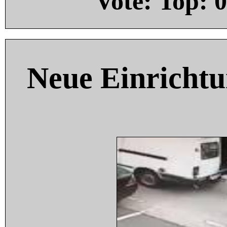
Vote: Top:
0
Neue Einricht