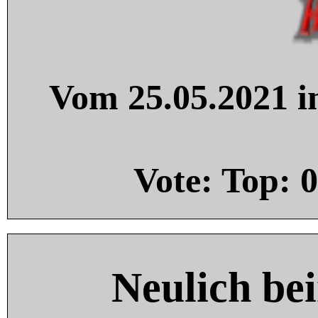
Vom 25.05.2021 in
Vote: Top:
0
Neulich be