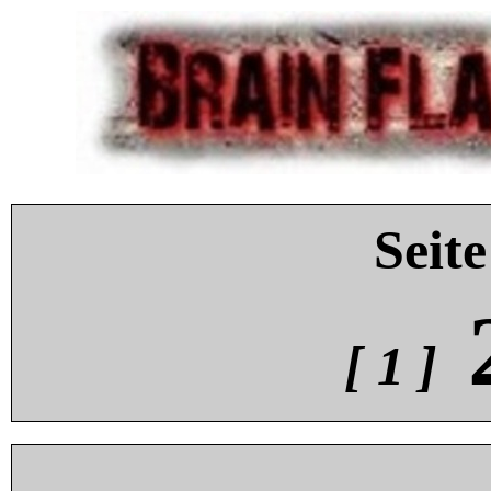
Seite
[ 1 ]