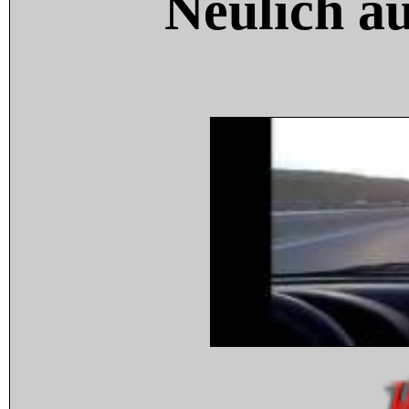
Neulich a