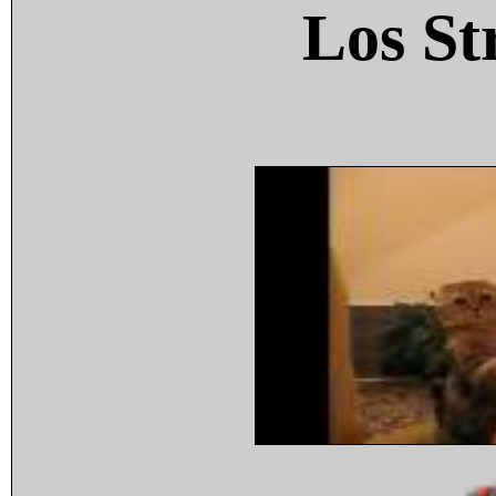
Los St