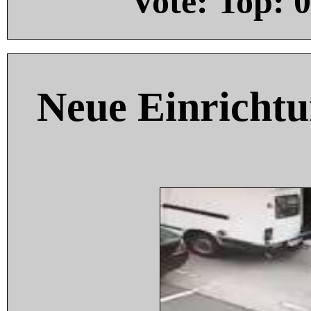
Vote: Top:
0
Neue Einricht