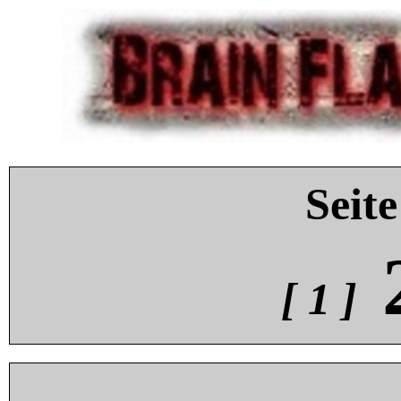
Seite
[ 1 ]