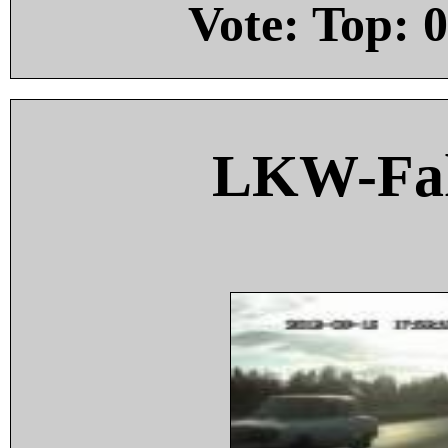
Vote: Top:
0
LKW-Fah