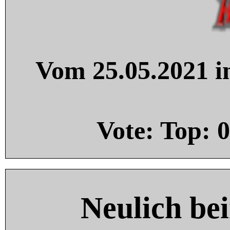
Vom 25.05.2021 in
Vote: Top:
0
Neulich be