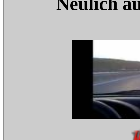
Neulich a