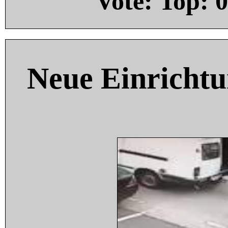
Vote: Top:
0
Neue Einricht