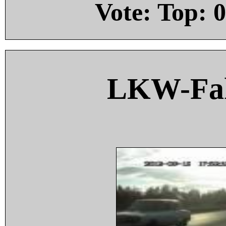
Vote: Top:
0
LKW-Fah