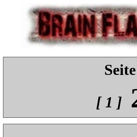
Seite
[ 1 ]