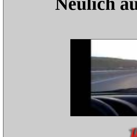
Neulich a