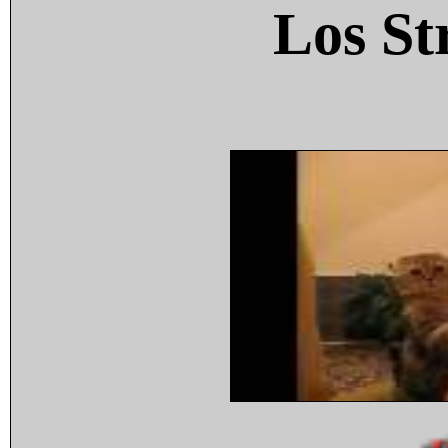
Los St