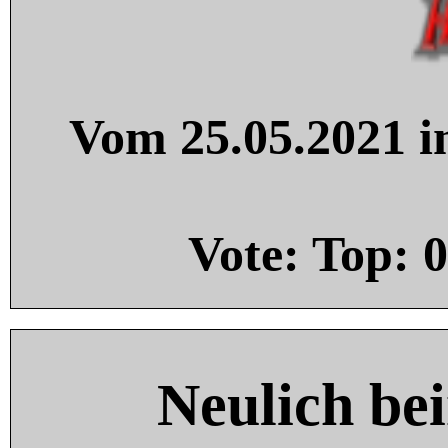
Vom 25.05.2021 in
Vote: Top:
0
Neulich be