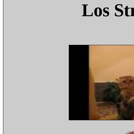
Los St