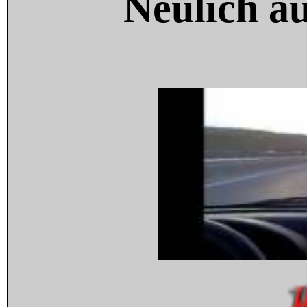
Neulich a