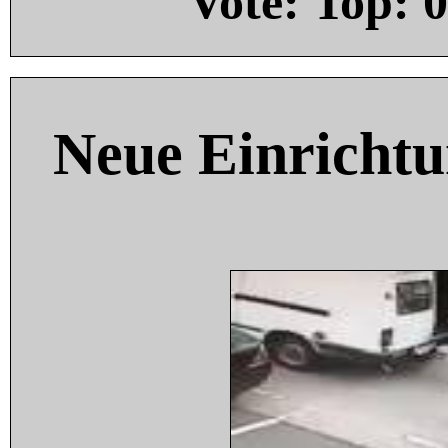
Vote: Top:
0
Neue Einricht