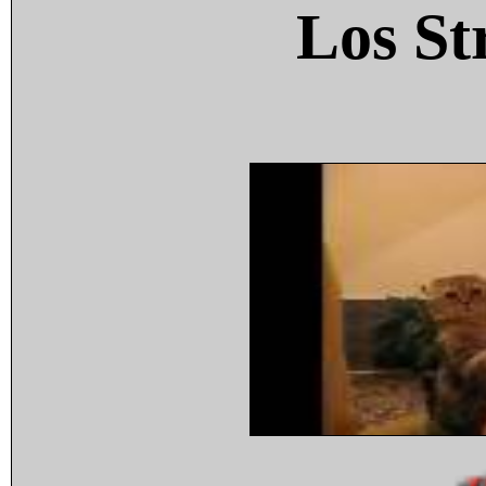
Los St