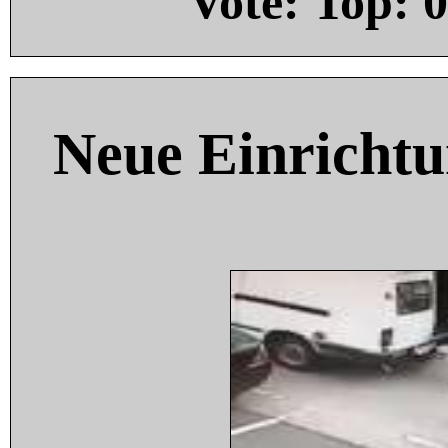
Vote: Top:
0
Neue Einricht