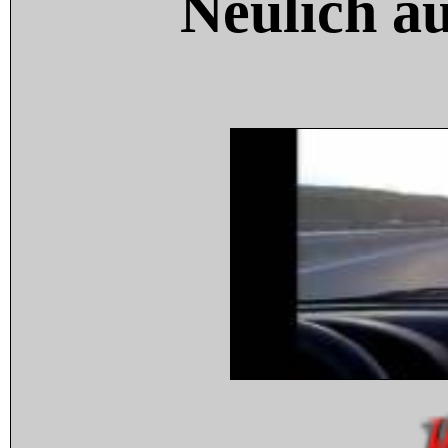
Neulich a