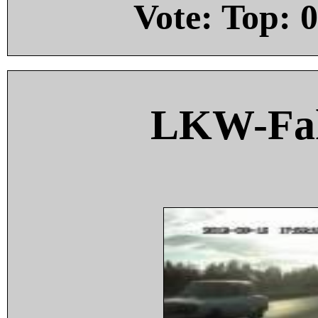
Vote: Top:
0
LKW-Fah