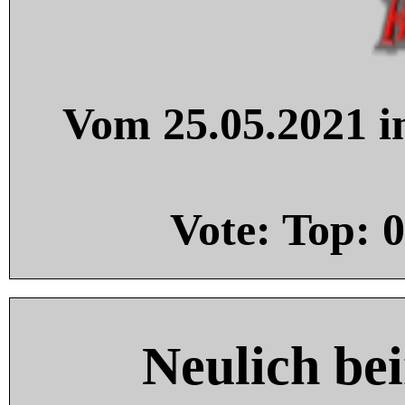
Vom 25.05.2021 in
Vote: Top:
0
Neulich be