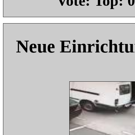
Vote: Top:
0
Neue Einricht