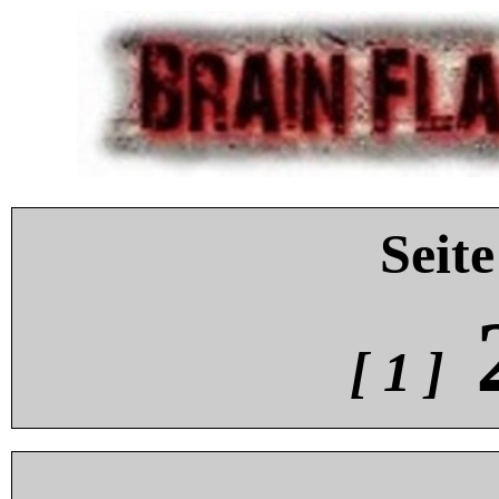
Seite
[ 1 ]