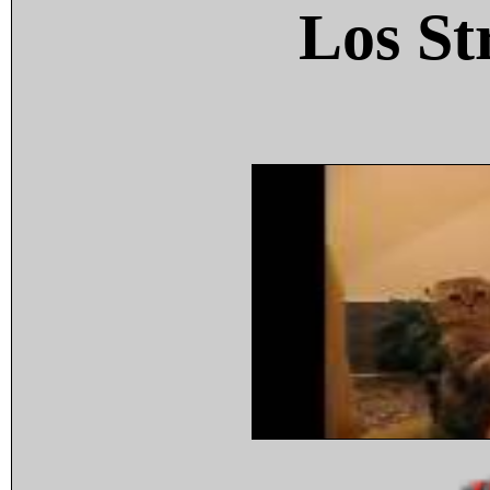
Los St