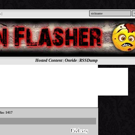
n
|
Hosted Content
Onride
RSSDump
|
|
cks: 1417