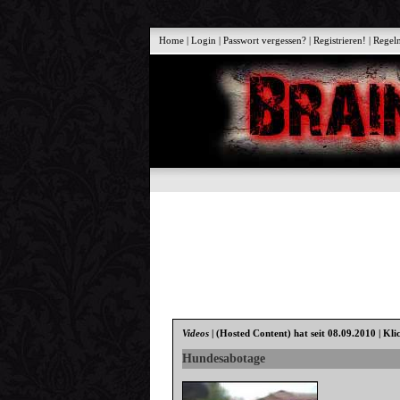
Home
|
Login
|
Passwort vergessen?
|
Registrieren!
|
Regel
Videos
|
(Hosted Content)
hat seit 08.09.2010 | Kli
Hundesabotage