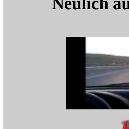
Neulich a