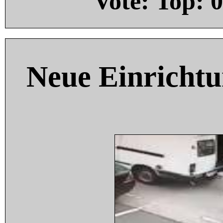
Vote: Top:
0
Neue Einricht