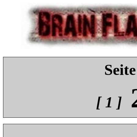
Seite
[ 1 ]