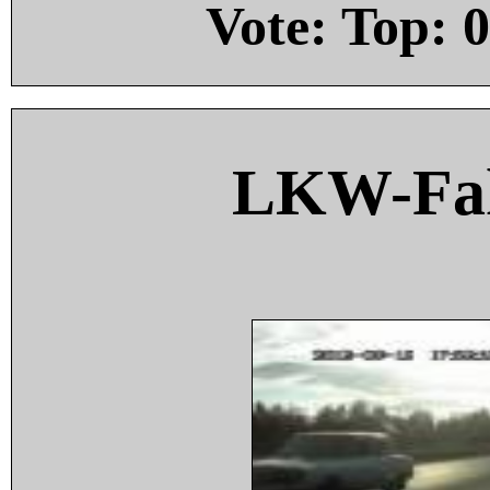
Vote: Top:
0
LKW-Fah