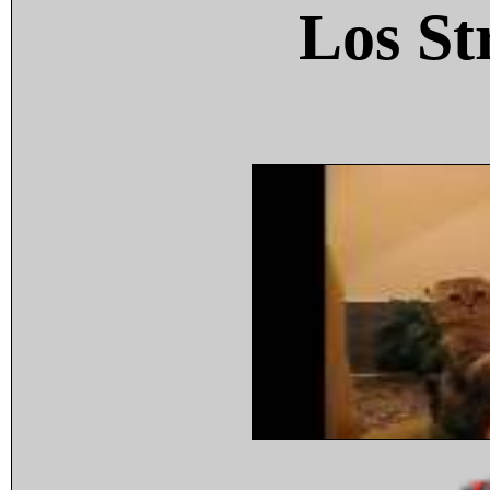
Los St