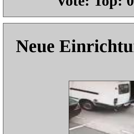
Vote: Top:
0
Neue Einricht