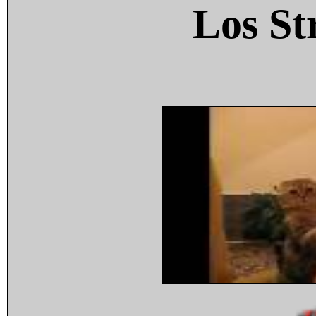
Los St