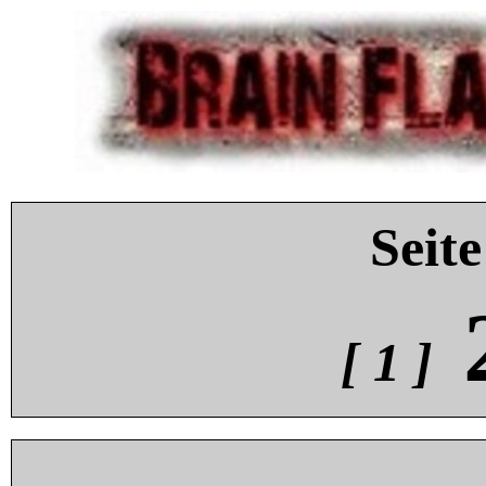
Seite
[ 1 ]