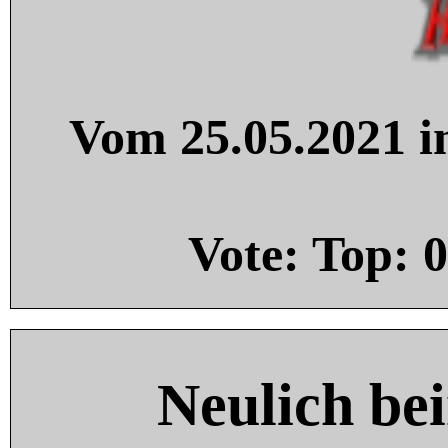
Vom 25.05.2021 in
Vote: Top:
0
Neulich be