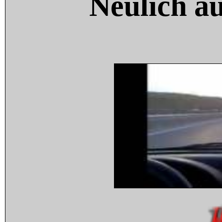
Neulich a