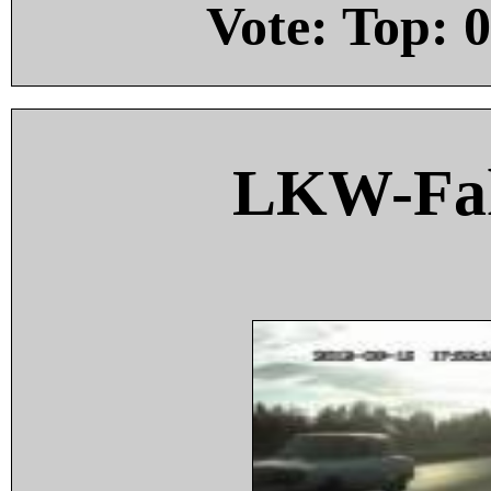
Vote: Top:
0
LKW-Fah