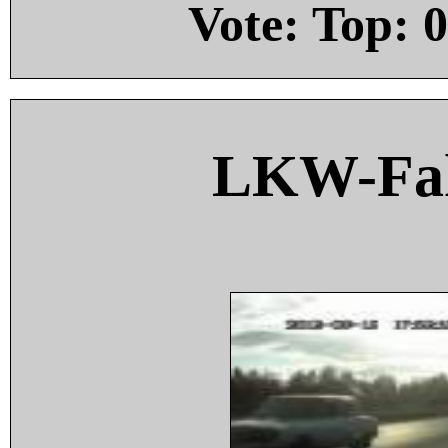
Vote: Top:
0
LKW-Fah