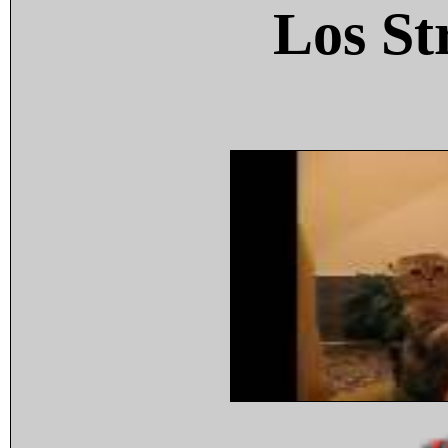
Los St