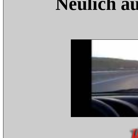
Neulich a