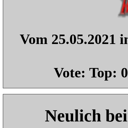
Vom 25.05.2021 in
Vote: Top:
0
Neulich be