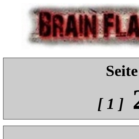
Seite
[ 1 ]