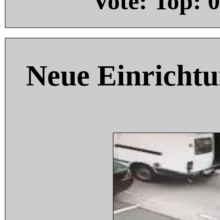
Vote: Top:
0
Neue Einricht