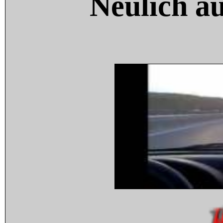
Neulich a