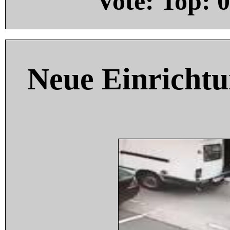
Vote: Top:
0
Neue Einricht