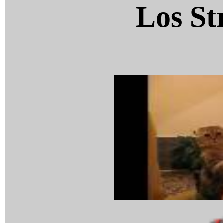
Los St