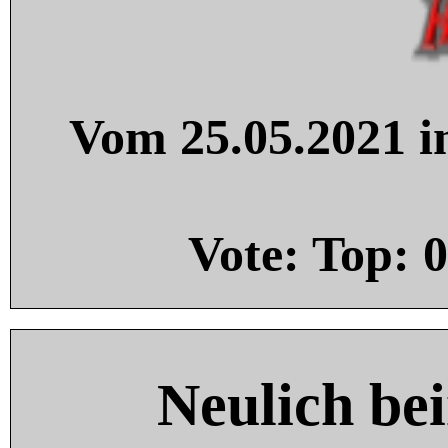
Vom 25.05.2021 in
Vote: Top:
0
Neulich be