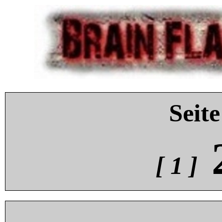
Seite
[ 1 ]