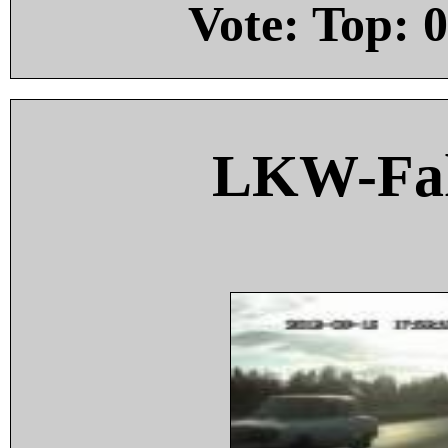
Vote: Top:
0
LKW-Fah