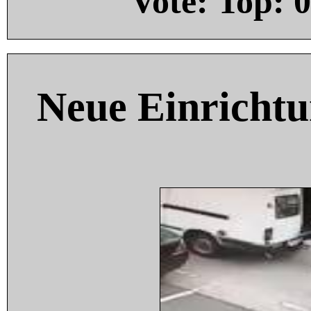
Vote: Top:
0
Neue Einricht