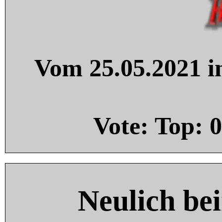
Vom 25.05.2021 in
Vote: Top:
0
Neulich be