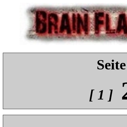
Seite
[ 1 ]