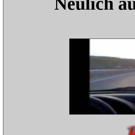
Neulich a