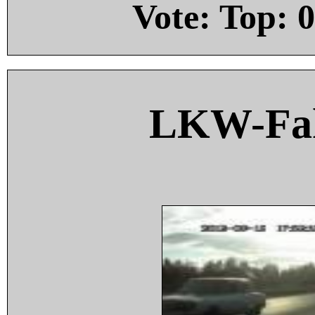
Vote: Top:
0
LKW-Fah