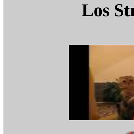
Los St