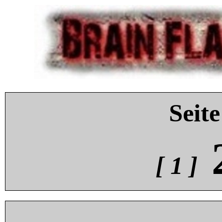
Seite
[ 1 ]