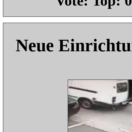
Vote: Top:
0
Neue Einricht