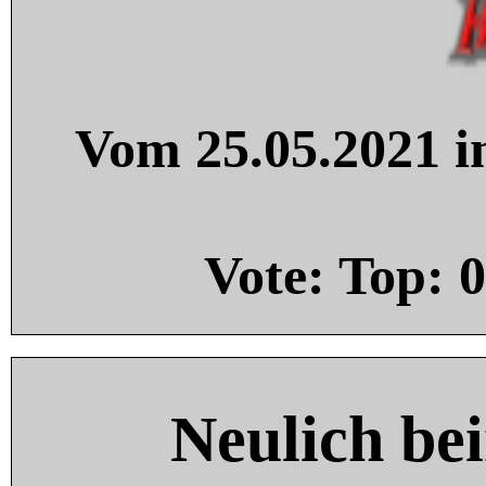
Vom 25.05.2021 in
Vote: Top:
0
Neulich be