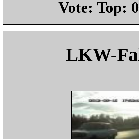
Vote: Top:
0
LKW-Fah