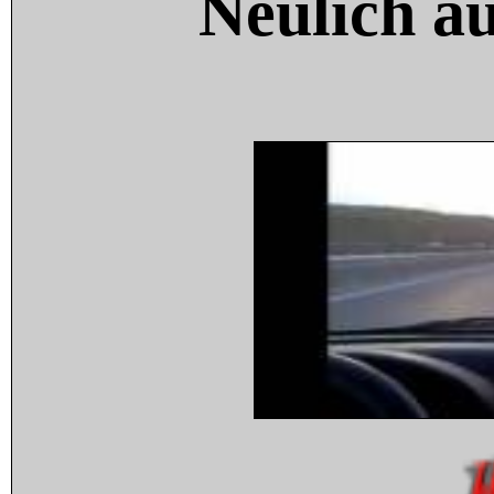
Neulich a