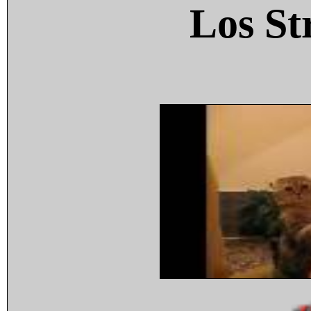
Los St