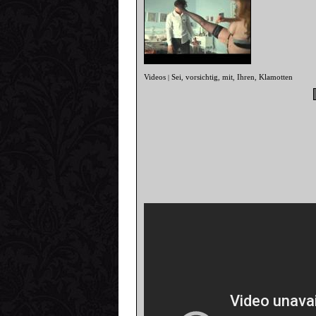
Videos
Sei
vorsichtig
mit
Ihren
Klamotten
|
,
,
,
,