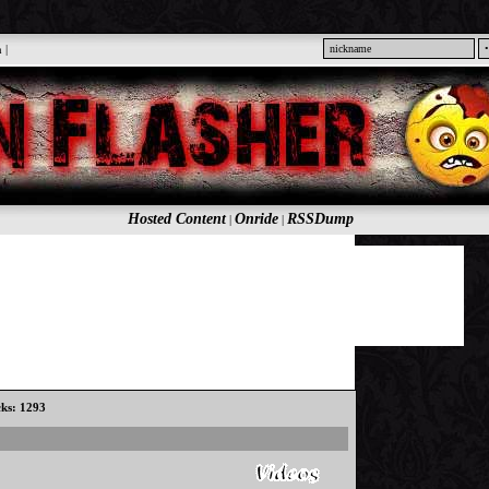
n
|
Hosted Content
Onride
RSSDump
|
|
cks: 1293