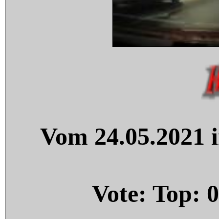
Vom 24.05.2021 i
Vote: Top:
0