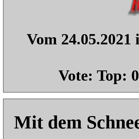
Vom 24.05.2021 i
Vote: Top:
0
Mit dem Schnee