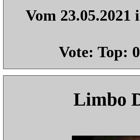
Vom 23.05.2021 i
Vote: Top:
0
Limbo 