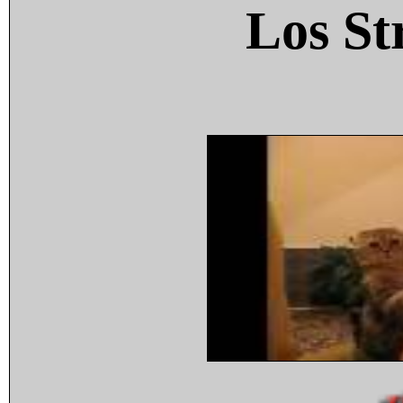
Los St