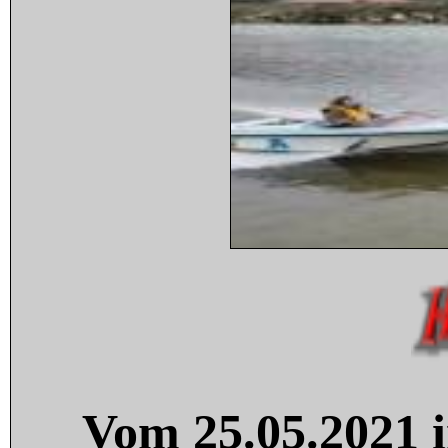
Vom 25.05.2021 i