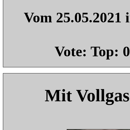
Vom 25.05.2021 i
Vote: Top:
0
Mit Vollgas