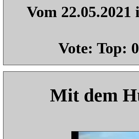
Vom 22.05.2021 i
Vote: Top:
0
Mit dem H