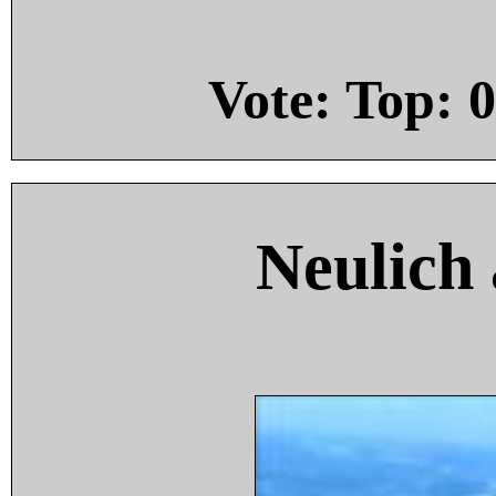
Vote: Top:
0
Neulich 