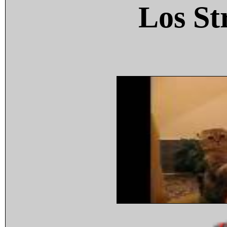
Los St