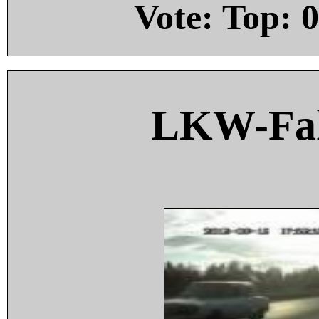
Vote: Top:
0
LKW-Fah