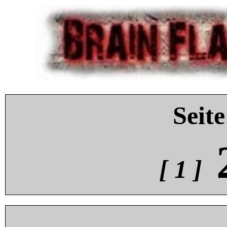
Seite
[ 1 ]