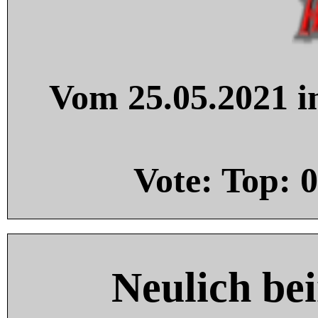
Vom 25.05.2021 in
Vote: Top:
0
Neulich be