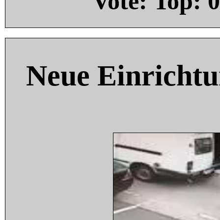
Vote: Top:
0
Neue Einricht