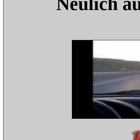
Neulich a