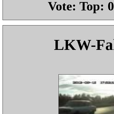
Vote: Top:
0
LKW-Fah