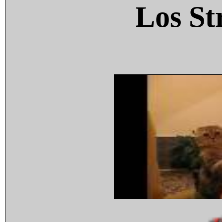
Los St