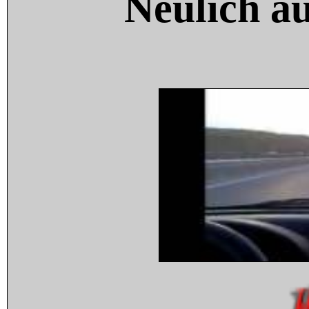
Neulich a