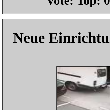
Vote: Top:
0
Neue Einricht