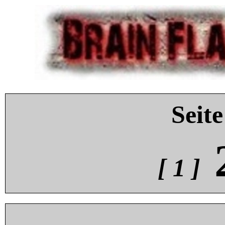
Seite
[ 1 ]