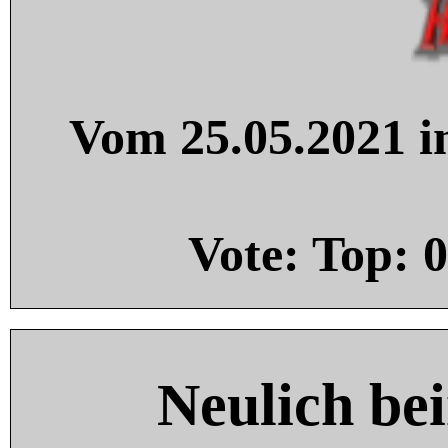
Vom 25.05.2021 in
Vote: Top:
0
Neulich be