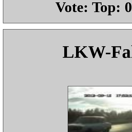
Vote: Top:
0
LKW-Fah