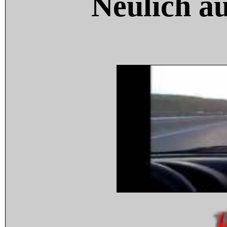
Neulich a