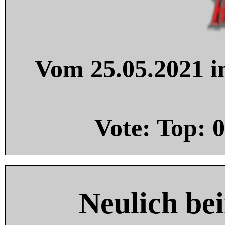
Vom 25.05.2021 in
Vote: Top:
0
Neulich be