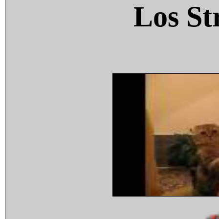
Los St