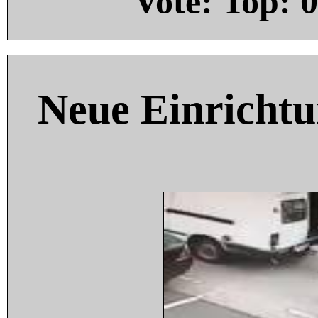
Vote: Top:
0
Neue Einricht