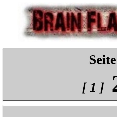
Seite
[ 1 ]