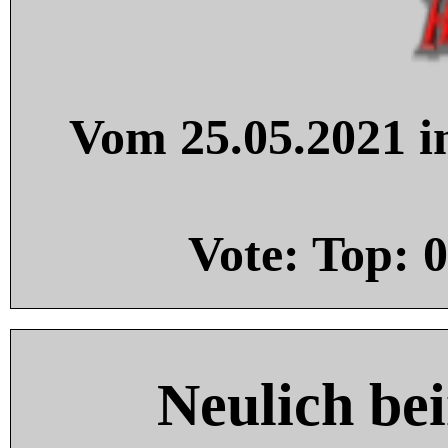
Vom 25.05.2021 in
Vote: Top:
0
Neulich be