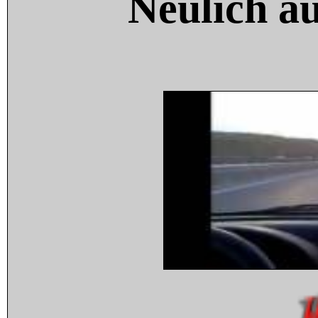
Neulich a