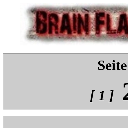
Seite
[ 1 ]