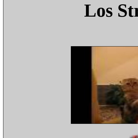
Los St