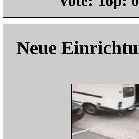
Vote: Top:
0
Neue Einricht