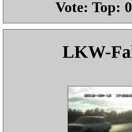
Vote: Top:
0
LKW-Fah