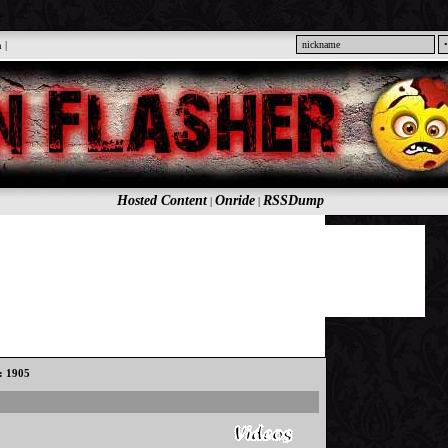
n
|
Hosted Content
Onride
RSSDump
|
|
s: 1905