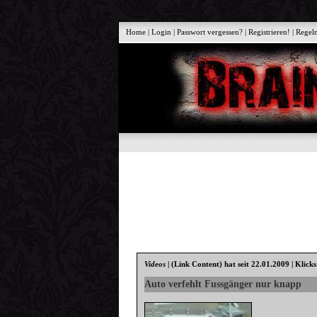
Home
|
Login
|
Passwort vergessen?
|
Registrieren!
|
Regel
Videos
|
(Link Content)
hat seit 22.01.2009 | Klick
Auto verfehlt Fussgänger nur knapp