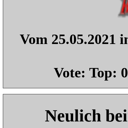
Vom 25.05.2021 in
Vote: Top:
0
Neulich be