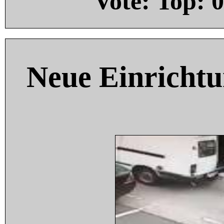
Vote: Top:
0
Neue Einricht