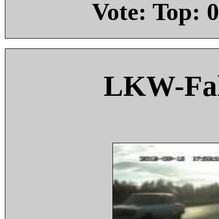
Vote: Top:
0
LKW-Fah