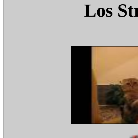
Los St