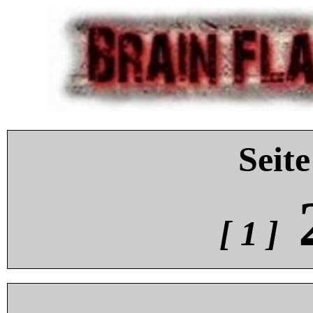
Seite
[ 1 ]