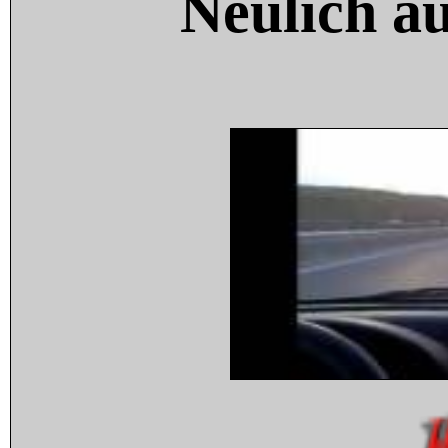
Neulich a