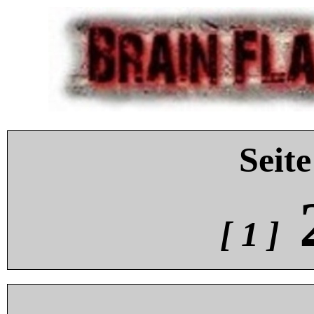
Seite
[ 1 ]