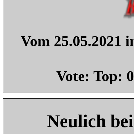
Vom 25.05.2021 in
Vote: Top:
0
Neulich be