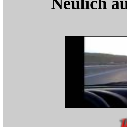
Neulich a