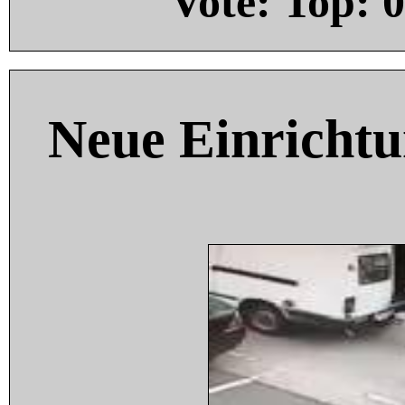
Vote: Top:
0
Neue Einricht