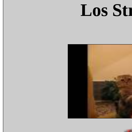
Los St