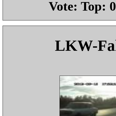
Vote: Top:
0
LKW-Fah