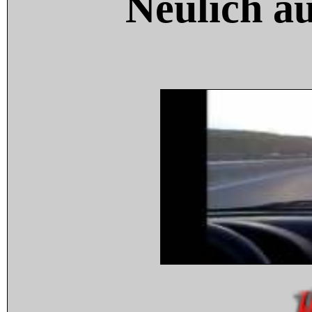
Neulich a