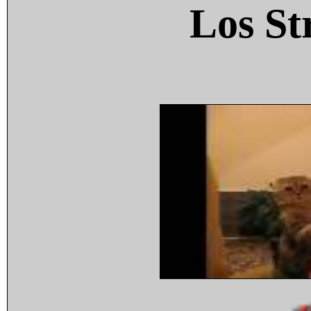
Los St