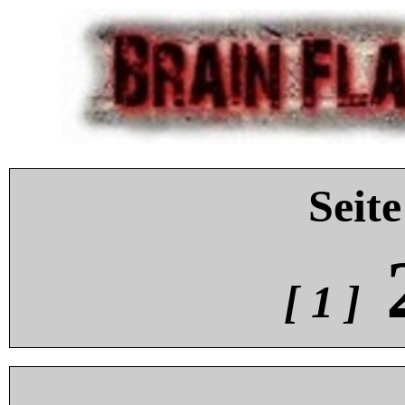
Seite
[ 1 ]