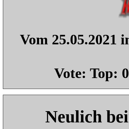
Vom 25.05.2021 in
Vote: Top:
0
Neulich be