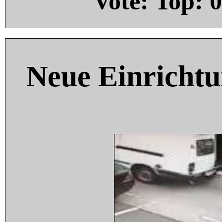
Vote: Top:
0
Neue Einricht