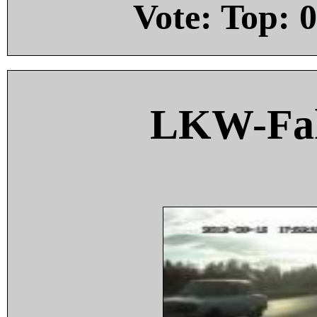
Vote: Top:
0
LKW-Fah