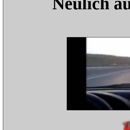
Neulich a