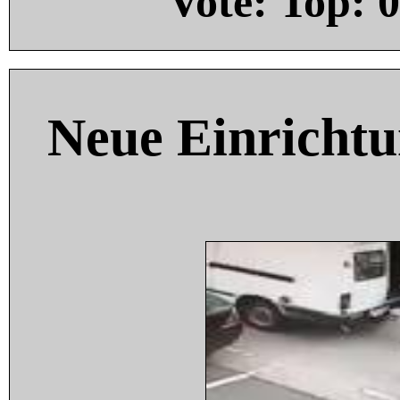
Vote: Top:
0
Neue Einricht