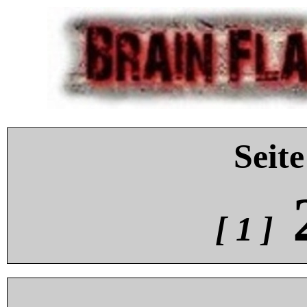
Seite
[ 1 ]