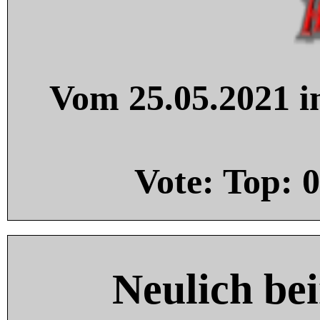
Vom 25.05.2021 in
Vote: Top:
0
Neulich be