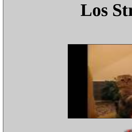
Los St