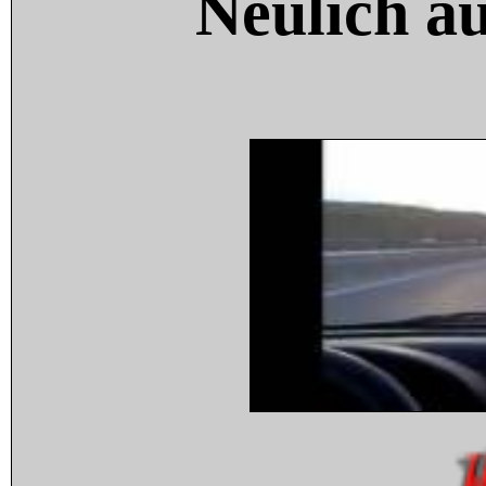
Neulich a