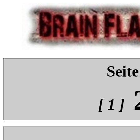
Seite
[ 1 ]