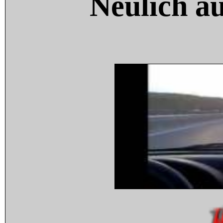
Neulich a