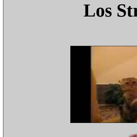
Los St