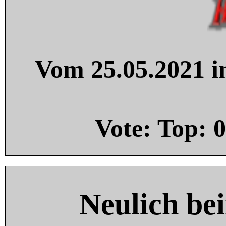
Vom 25.05.2021 in
Vote: Top:
0
Neulich be