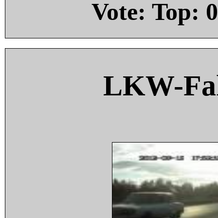
Vote: Top:
0
LKW-Fah