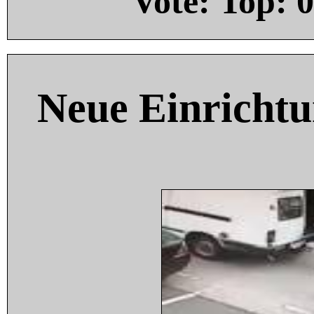
Vote: Top:
0
Neue Einricht