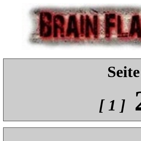
Seite
[ 1 ]