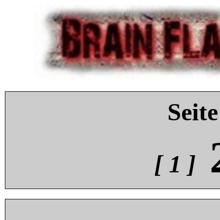
Seite
[ 1 ]