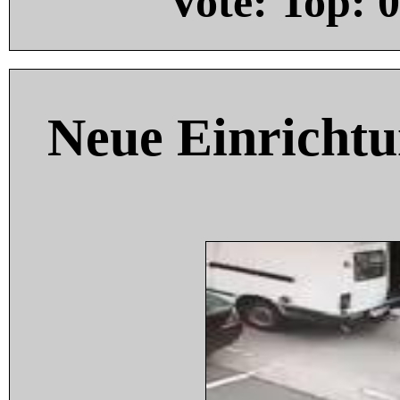
Vote: Top:
0
Neue Einricht