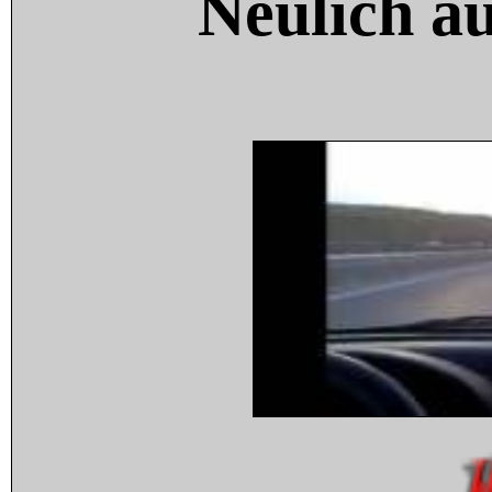
Neulich a