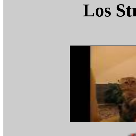
Los St