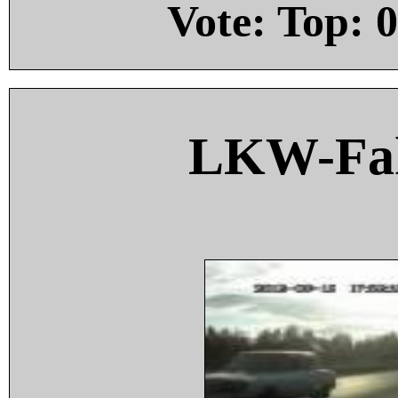
Vote: Top:
0
LKW-Fah