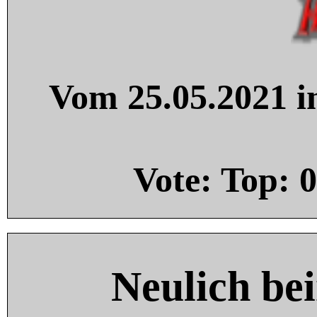
Vom 25.05.2021 in
Vote: Top:
0
Neulich be